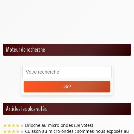
Plats au micro-ondes
Gratins au micro-ondes
Recettes végétariennes au micro-ondes
Snacks et apéritifs au micro-ondes
Moteur de recherche
Go!
Articles les plus votés
★
★
★
★
★
Brioche au micro-ondes (39 votes)
★
★
★
★
★
Cuisson au micro-ondes : sommes-nous exposés au