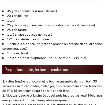
35 g de chocolat noir (ou pâtissier)
20 g de beurre
1 œuf
25 g de sucre
(ou un peu moins si votre praliné est très sucré)
25 g de farine
1 c. à s. rase de cacao non sucré
1/2 c. à c. de levure chimique
1 belle c. à s. de praliné
(pâte de praliné ou praliné en poudre selon
ce que vous avez)
1 pincée de sel
1 à 2 c. à s. de lait
(optionnel, pour une mie plus souple)
Préparation rapide, texture au rendez-vous
Faites fondre le chocolat et le beurre ensemble dans un bol : 30
secondes au micro-ondes, mélangez, puis recommencez par tranches
de 10 à 15 secondes jusqu'à ce que ce soit lisse.
Ajoutez le sucre et la pincée de sel, puis incorporez l'œuf. Mélangez
énergiquement : on veut une pâte homogène.
Ajoutez farine, cacao et levure. Mélangez sans insister plus que