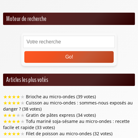
Moteur de recherche
Go!
Articles les plus votés
★
★
★
★
★
Brioche au micro-ondes (39 votes)
★
★
★
★
★
Cuisson au micro-ondes : sommes-nous exposés au
danger ? (38 votes)
★
★
★
★
★
Gratin de pâtes express (34 votes)
★
★
★
★
★
Tofu mariné soja-sésame au micro-ondes : recette
facile et rapide (33 votes)
★
★
★
★
★
Filet de poisson au micro-ondes (32 votes)