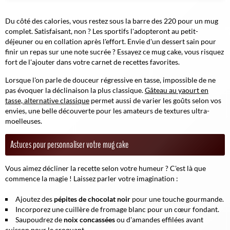
Du côté des calories, vous restez sous la barre des 220 pour un mug
complet. Satisfaisant, non ? Les sportifs l'adopteront au petit-
déjeuner ou en collation après l'effort. Envie d'un dessert sain pour
finir un repas sur une note sucrée ? Essayez ce mug cake, vous risquez
fort de l'ajouter dans votre carnet de recettes favorites.
Lorsque l'on parle de douceur régressive en tasse, impossible de ne
pas évoquer la déclinaison la plus classique.
Gâteau au yaourt en
tasse, alternative classique
permet aussi de varier les goûts selon vos
envies, une belle découverte pour les amateurs de textures ultra-
moelleuses.
Astuces pour personnaliser votre mug cake
Vous aimez décliner la recette selon votre humeur ? C'est là que
commence la magie ! Laissez parler votre imagination :
Ajoutez des
pépites de chocolat noir
pour une touche gourmande.
Incorporez une
cuillère de fromage blanc
pour un cœur fondant.
Saupoudrez de
noix concassées
ou d'amandes effilées avant
cuisson pour le croquant.