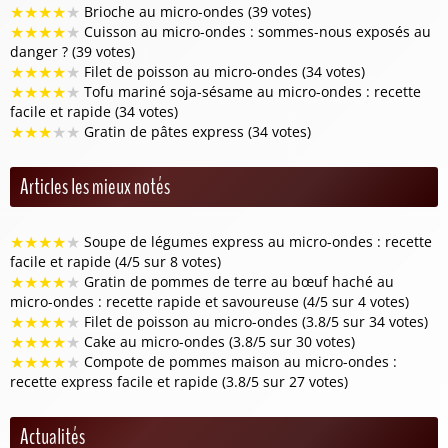
★
★
★
★
★
Brioche au micro-ondes (39 votes)
★
★
★
★
★
Cuisson au micro-ondes : sommes-nous exposés au
danger ? (39 votes)
★
★
★
★
★
Filet de poisson au micro-ondes (34 votes)
★
★
★
★
★
Tofu mariné soja-sésame au micro-ondes : recette
facile et rapide (34 votes)
★
★
★
★
★
Gratin de pâtes express (34 votes)
Articles les mieux notés
★
★
★
★
★
Soupe de légumes express au micro-ondes : recette
facile et rapide (4/5 sur 8 votes)
★
★
★
★
★
Gratin de pommes de terre au bœuf haché au
micro-ondes : recette rapide et savoureuse (4/5 sur 4 votes)
★
★
★
★
★
Filet de poisson au micro-ondes (3.8/5 sur 34 votes)
★
★
★
★
★
Cake au micro-ondes (3.8/5 sur 30 votes)
★
★
★
★
★
Compote de pommes maison au micro-ondes :
recette express facile et rapide (3.8/5 sur 27 votes)
Actualités