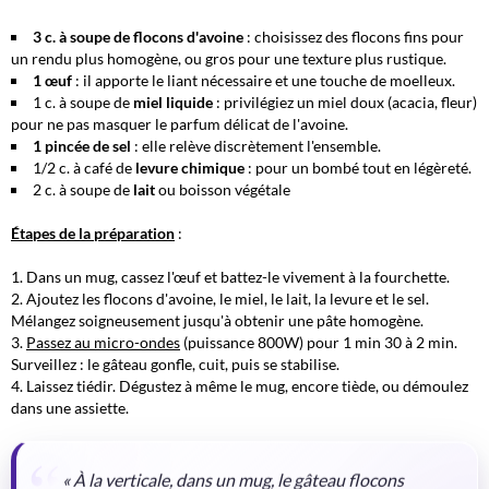
3 c. à soupe de flocons d'avoine
: choisissez des flocons fins pour
un rendu plus homogène, ou gros pour une texture plus rustique.
1 œuf
: il apporte le liant nécessaire et une touche de moelleux.
1 c. à soupe de
miel liquide
: privilégiez un miel doux (acacia, fleur)
pour ne pas masquer le parfum délicat de l'avoine.
1 pincée de sel
: elle relève discrètement l'ensemble.
1/2 c. à café de
levure chimique
: pour un bombé tout en légèreté.
2 c. à soupe de
lait
ou boisson végétale
Étapes de la préparation
:
Dans un mug,
cassez l'œuf
et battez-le vivement à la fourchette.
Ajoutez les flocons d'avoine, le miel, le lait, la levure et le sel.
Mélangez soigneusement jusqu'à obtenir une pâte homogène.
Passez au micro-ondes
(puissance 800W) pour
1 min 30 à 2 min.
Surveillez : le gâteau gonfle, cuit, puis se stabilise.
Laissez tiédir. Dégustez à même le mug, encore tiède, ou démoulez
dans une assiette.
« À la verticale, dans un mug, le gâteau flocons